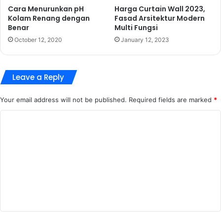
Cara Menurunkan pH
Harga Curtain Wall 2023,
Kolam Renang dengan
Fasad Arsitektur Modern
Benar
Multi Fungsi
October 12, 2020
January 12, 2023
Leave a Reply
Your email address will not be published.
Required fields are marked
*
C
o
m
m
e
n
t
*