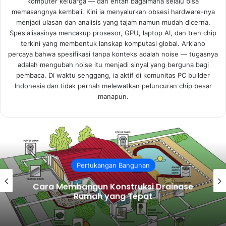
komputer keluarga — dan entah bagaimana selalu bisa
memasangnya kembali. Kini ia menyalurkan obsesi hardware-nya
menjadi ulasan dan analisis yang tajam namun mudah dicerna.
Spesialisasinya mencakup prosesor, GPU, laptop AI, dan tren chip
terkini yang membentuk lanskap komputasi global. Arkiano
percaya bahwa spesifikasi tanpa konteks adalah noise — tugasnya
adalah mengubah noise itu menjadi sinyal yang berguna bagi
pembaca. Di waktu senggang, ia aktif di komunitas PC builder
Indonesia dan tidak pernah melewatkan peluncuran chip besar
manapun.
Arsitektur
Estimator Proyek Konstruksi: Peran dan
Kemampuan yang Harus Dimiliki