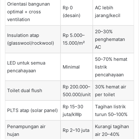
Orientasi bangunan
Rp 0
AC lebih
optimal + cross
(desain)
jarang/kecil
ventilation
20–30%
Insulation atap
Rp 5.000–
penghematan
(glasswool/rockwool)
15.000/m²
AC
50–70% hemat
LED untuk semua
Minimal
listrik
pencahayaan
pencahayaan
Rp 200.000–
30% hemat air
Toilet dual flush
500.000/unit
per toilet
Rp 15–30
Tagihan listrik
PLTS atap (solar panel)
juta/kWp
turun 50–100%
Penampungan air
Kurangi tagihan
Rp 2–10 juta
hujan
air 20–40%