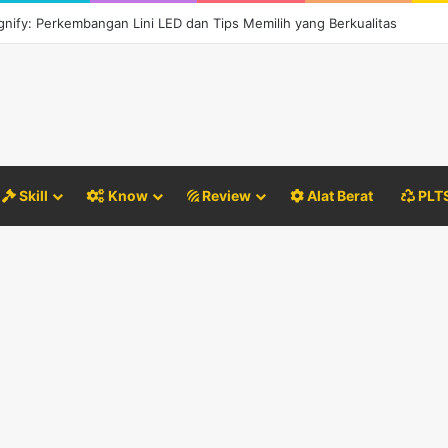
ignify: Perkembangan Lini LED dan Tips Memilih yang Berkualitas
Skill
Know
Review
Alat Berat
PLT