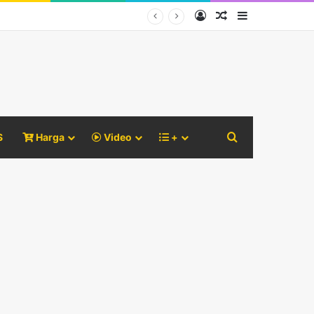
Log In
Random Article
Sidebar
Search for
S
Harga
Video
+