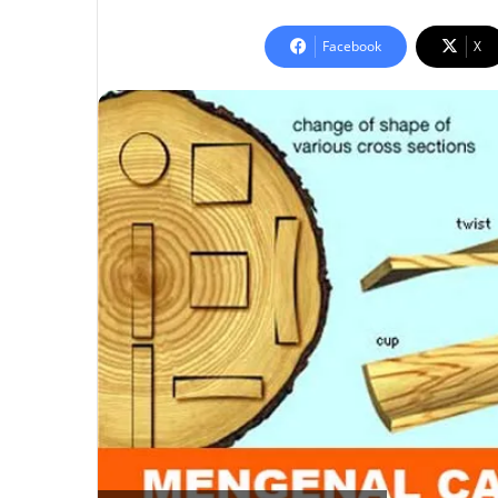
an
email
Facebook
X