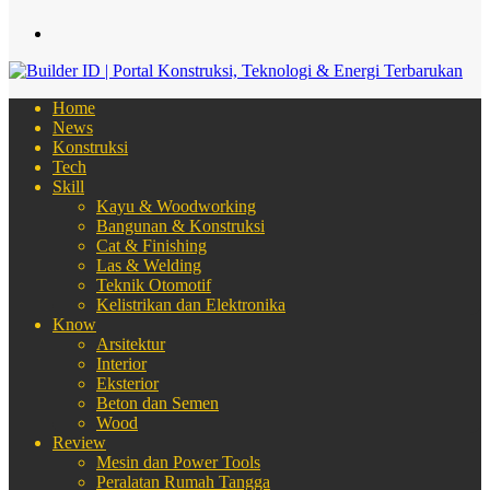
Menu
Home
News
Konstruksi
Tech
Skill
Kayu & Woodworking
Bangunan & Konstruksi
Cat & Finishing
Las & Welding
Teknik Otomotif
Kelistrikan dan Elektronika
Know
Arsitektur
Interior
Eksterior
Beton dan Semen
Wood
Review
Mesin dan Power Tools
Peralatan Rumah Tangga