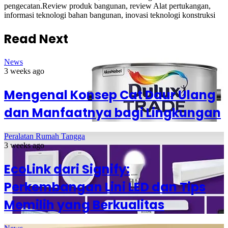
pengecatan.Review produk bangunan, review Alat pertukangan,
informasi teknologi bahan bangunan, inovasi teknologi konstruksi
Read Next
News
3 weeks ago
Mengenal Konsep Cat Daur Ulang
dan Manfaatnya bagi Lingkungan
Peralatan Rumah Tangga
3 weeks ago
EcoLink dari Signify:
Perkembangan Lini LED dan Tips
Memilih yang Berkualitas