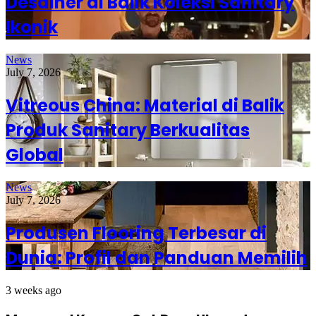
Desainer di Balik Koleksi Sanitary
Ikonik
News
July 7, 2026
Vitreous China: Material di Balik
Produk Sanitary Berkualitas
Global
News
July 7, 2026
Produsen Flooring Terbesar di
Dunia: Profil dan Panduan Memilih
3 weeks ago