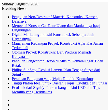
Sunday, August 9 2026
Breaking News
Pengujian Non-Destruktif Material Konstruksi: Konsep
Dasarnya
Mengenal Konsep Cat Daur Ulang dan Manfaatnya bagi
Lingkungan
Digital Marketing Industri Konstruksi: Seberapa Jauh
Urgensinya?
Manajemen Keuangan Proyek Konstruksi Agar Kas Aman
Terkendali
Otomasi Proyek Konstruksi: Dari Prediksi Menjadi
Kenyataan
Panduan Pengecoran Beton di Musim Kemarau agar Tidak
Retak
Philips SunStay: Evolusi Lampu Jalan Tenaga Surya dari
Signify
Peralatan Bangunan yang Wajib Dimiliki Kontraktor
Tinggi Plafon Ideal untuk Daerah Tropis: Estetika dan Fungsi
EcoLink dari Signify: Perkembangan Lini LED dan Tips
Memilih yang Berkualitas
Log
In
Random
Article
Sidebar