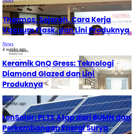
News
4 weeks ago
Thermos: Sejarah, Cara Kerja
Vacuum Flask, dan Lini Produknya
News
4 weeks ago
Keramik QnQ Gress: Teknologi
Diamond Glazed dan Lini
Produknya
News
4 weeks ago
LenSolar: PLTS Atap dari BUMN dan
Perkembangan Energi Surya