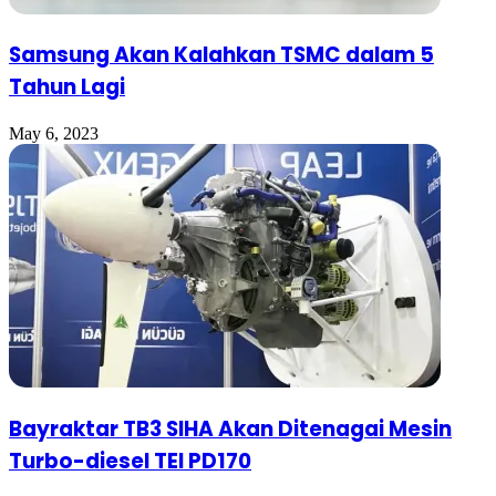
Samsung Akan Kalahkan TSMC dalam 5
Tahun Lagi
May 6, 2023
Bayraktar TB3 SIHA Akan Ditenagai Mesin
Turbo-diesel TEI PD170