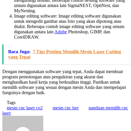
mengurangi limbah. Beberapa contoh nesting software yang
umum digunakan antara lain SigmaNEST, OptiNest, dan
MyNesting.
Image editing software: Image editing software digunakan
untuk mengedit gambar atau foto yang akan dipotong atau
diukir. Beberapa contoh image editing software yang umum
digunakan antara lain
Adobe
Photoshop, GIMP, dan
CorelDRAW.
Baca Juga:
7 Tips Penting Memilih Mesin Laser Cutting
yang Tepat
Dengan menggunakan software yang tepat, Anda dapat membuat
program pemotongan atau pengukiran yang akurat dan
menghasilkan hasil kerja yang berkualitas tinggi. Pastikan untuk
memilih software yang sesuai dengan mesin Anda dan mempelajari
fungsinya dengan baik.
Tags
mesin cnc laser co2
mesin cnc lser
panduan memilih cnc
laser
Send
an
email