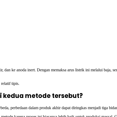
r, dan ke anoda inert. Dengan memaksa arus listrik ini melalui baja, se
latif tipis.
i kedua metode tersebut?
erbeda, perbedaan dalam produk akhir dapat diringkas menjadi tiga bida
metode karena proses ini biasanya lebih baik untuk produksi massal. G