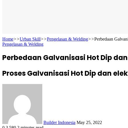
Home
>>
Urban Skill
>>
Pengelasan & Welding
>>
Perbedaan Galvanis
Pengelasan & Welding
Perbedaan Galvanisasi Hot Dip dan E
Proses Galvanisasi Hot Dip dan elek
Send
an
email
Builder Indonesia
May 25, 2022
0
3,580
2 minutes read