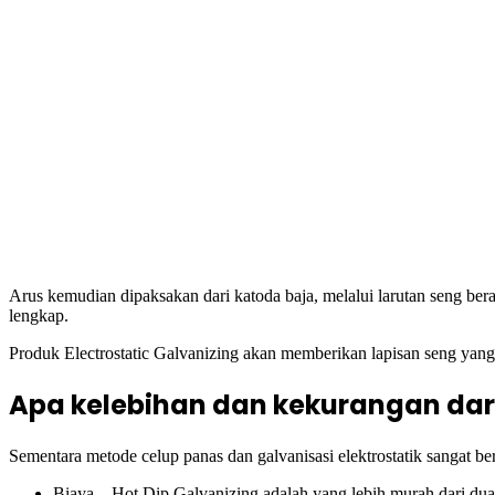
Arus kemudian dipaksakan dari katoda baja, melalui larutan seng berai
lengkap.
Produk Electrostatic Galvanizing akan memberikan lapisan seng yang re
Apa kelebihan dan kekurangan dar
Sementara metode celup panas dan galvanisasi elektrostatik sangat b
Biaya – Hot Dip Galvanizing adalah yang lebih murah dari dua 