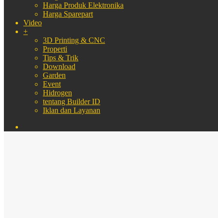
Harga Produk Elektronika
Harga Sparepart
Video
+
3D Printing & CNC
Properti
Tips & Trik
Download
Garden
Event
Hidrogen
tentang Builder ID
Iklan dan Layanan
Search
for