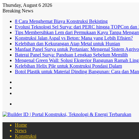
Thursday, August 6 2026
Breaking News
8 Cara Menghemat Biaya Konstruksi Bekisting
Evolusi Teknologi Sel Surya: dari PERC hingga TOPCon dan
Tips Membersihkan Lem dari Permukaan Kayu Tanpa Mengam
Konstruksi Jalan Aspal vs Beton: Mana yang Lebih Efisien?
Kelebihan dan Kekurangan Atap Metal untuk Hunian
Manfaat Panel Surya untuk Pertanian: Mengenal Sistem Agrivol
Baterai Panel Surya: Panduan Lengkap Sebelum Memilih
Mengenal Green Wall: Solusi Eksterior Bangunan Ramah Lin
Kelebihan Helix Pile untuk Konstruksi Pondasi Dalam
Botol Plastik untuk Material Dinding Bangunan: Cara dan Man
Log
In
Random
Article
Sidebar
Menu
Home
News
Konstruksi