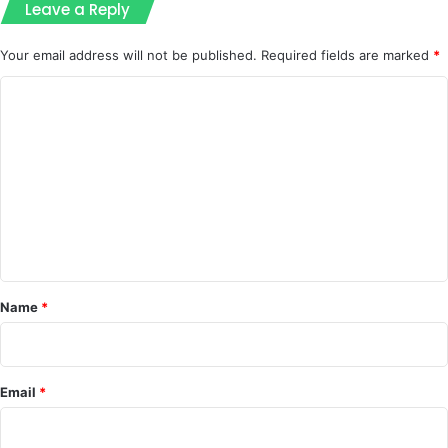
Leave a Reply
Your email address will not be published.
Required fields are marked
*
C
o
m
m
e
n
t
*
Name
*
Email
*