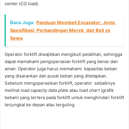
center
(
CG load
).
Baca Juga:
Panduan Membeli Excavator: Jenis,
Spesifikasi, Perbandingan Merek, dan Beli vs
Sewa
Operator forklift diwajibkan mengikuti pelatihan, sehingga
dapat memahami pengoperasian forklift yang benar dan
aman. Operator juga harus memahami kapasitas beban
yang disarankan dan pusat beban yang ditetapkan.
Sebelum mengoperasikan forklift, operator sebaiknya
melihat
load capacity data plate
atau
load chart
(grafik
beban) yang tertera pada forklift untuk menghindari forklift
terjungkal ke depan atau terguling.