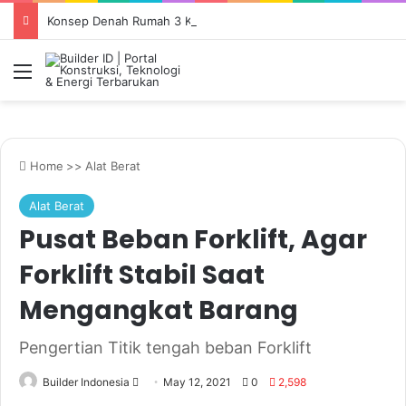
Konsep Denah Rumah 3 Kamar Modern Minimalis: Prinsip dan Pola Tata Letak
Menu
Home
>>
Alat Berat
Alat Berat
Pusat Beban Forklift, Agar
Forklift Stabil Saat
Mengangkat Barang
Pengertian Titik tengah beban Forklift
Send
Builder Indonesia
May 12, 2021
0
2,598
an