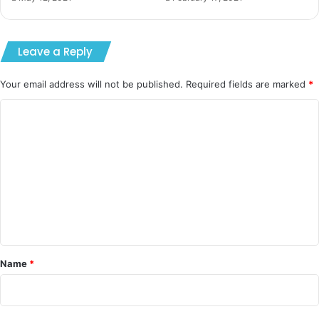
Leave a Reply
Your email address will not be published.
Required fields are marked
*
C
o
m
m
e
n
t
*
Name
*