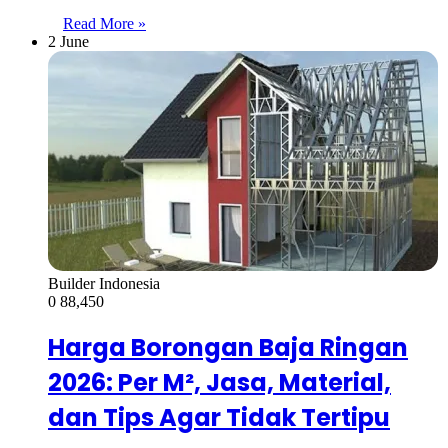
Read More »
2 June
Builder Indonesia
0
88,450
Harga Borongan Baja Ringan
2026: Per M², Jasa, Material,
dan Tips Agar Tidak Tertipu