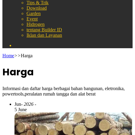
Tips & Trik
Download
Garden
Event
Hidrogen
tentang Builder ID
Iklan dan Layanan
Search
for
Home
>>
Harga
Harga
Informasi dan daftar harga berbagai bahan bangunan, eletronika,
powertools,peralatan rumah tangga dan alat berat
Jun
- 2026 -
5 June