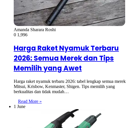
Amanda Sharara Roshi
0
1,996
Harga Raket Nyamuk Terbaru
2026: Semua Merek dan Tips
Memilih yang Awet
Harga raket nyamuk terbaru 2026: tabel lengkap semua merek
Mitsui, Krisbow, Kenmaster, Shigen. Tips memilih yang
berkualitas dan tidak mudah…
Read More »
1 June