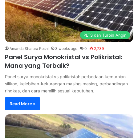
PLTS dan Turbin Angin
Amanda Sharara Roshi
3 weeks ago
0
2,739
Panel Surya Monokristal vs Polikristal:
Mana yang Terbaik?
Panel surya monokristal vs polikristal: perbedaan kemurnian
silikon, kelebihan-kekurangan masing-masing, perbandingan
ringkas, dan cara memilih sesuai kebutuhan.
Read More »