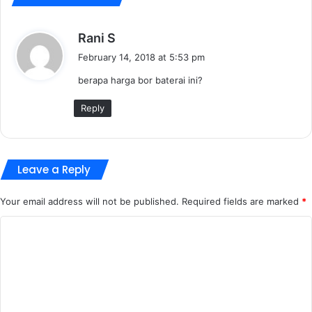
s
Rani S
a
February 14, 2018 at 5:53 pm
y
berapa harga bor baterai ini?
s
:
Reply
Leave a Reply
Your email address will not be published.
Required fields are marked
*
C
o
m
m
e