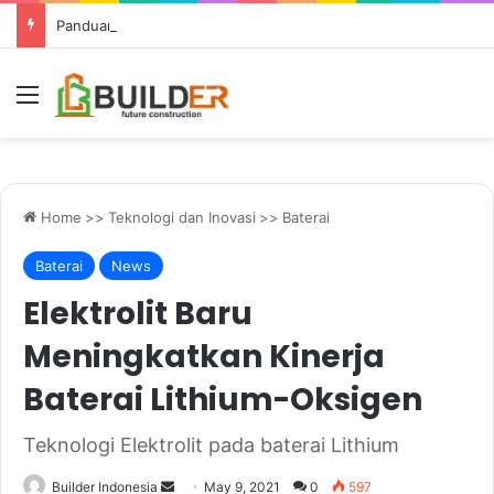
Panduan Pengerjaan Cor Beton di Musim Hujan
Menu
Home
>>
Teknologi dan Inovasi
>>
Baterai
Baterai
News
Elektrolit Baru
Meningkatkan Kinerja
Baterai Lithium-Oksigen
Teknologi Elektrolit pada baterai Lithium
Send
Builder Indonesia
May 9, 2021
0
597