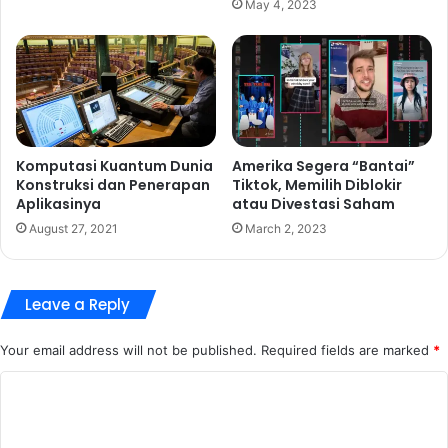
May 4, 2023
Komputasi Kuantum Dunia
Amerika Segera “Bantai”
Konstruksi dan Penerapan
Tiktok, Memilih Diblokir
Aplikasinya
atau Divestasi Saham
August 27, 2021
March 2, 2023
Leave a Reply
Your email address will not be published.
Required fields are marked
*
C
o
m