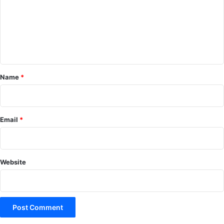
m
e
n
t
*
Name
*
Email
*
Website