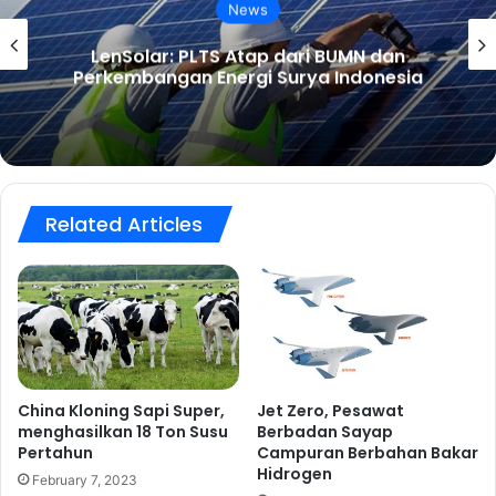
News
LenSolar: PLTS Atap dari BUMN dan
Perkembangan Energi Surya Indonesia
Related Articles
China Kloning Sapi Super,
Jet Zero, Pesawat
menghasilkan 18 Ton Susu
Berbadan Sayap
Pertahun
Campuran Berbahan Bakar
Hidrogen
February 7, 2023