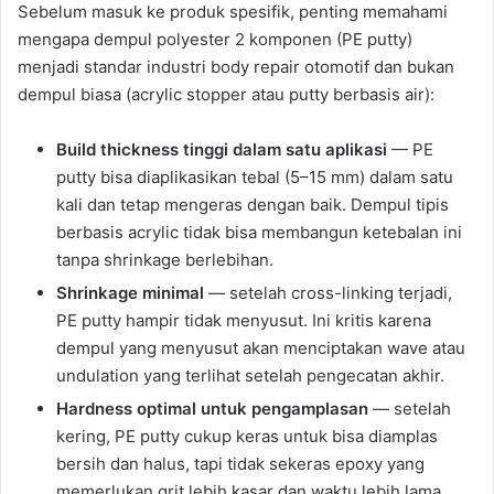
Sebelum masuk ke produk spesifik, penting memahami
mengapa dempul polyester 2 komponen (PE putty)
menjadi standar industri body repair otomotif dan bukan
dempul biasa (acrylic stopper atau putty berbasis air):
Build thickness tinggi dalam satu aplikasi
— PE
putty bisa diaplikasikan tebal (5–15 mm) dalam satu
kali dan tetap mengeras dengan baik. Dempul tipis
berbasis acrylic tidak bisa membangun ketebalan ini
tanpa shrinkage berlebihan.
Shrinkage minimal
— setelah cross-linking terjadi,
PE putty hampir tidak menyusut. Ini kritis karena
dempul yang menyusut akan menciptakan wave atau
undulation yang terlihat setelah pengecatan akhir.
Hardness optimal untuk pengamplasan
— setelah
kering, PE putty cukup keras untuk bisa diamplas
bersih dan halus, tapi tidak sekeras epoxy yang
memerlukan grit lebih kasar dan waktu lebih lama.