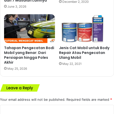
dan 7 Masalah Lainnya
December 2, 2020
June 3, 2026
Tahapan Pengecatan Bodi
Jenis Cat Mobil untuk Body
Mobil yang Benar: Dari
Repair Atau Pengecatan
Persiapan hingga Poles
Ulang Mobil
Akhir
May 22, 2021
May 25, 2026
Leave a Reply
Your email address will not be published.
Required fields are marked
*
C