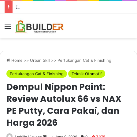
Digital Marketing Industri Konstruksi: Seberapa Jauh Urgensinya?
Menu
Home
>>
Urban Skill
>>
Pertukangan Cat & Finishing
Pertukangan Cat & Finishing
Teknik Otomotif
Dempul Nippon Paint:
Review Autolux 66 vs NAX
PE Putty, Cara Pakai, dan
Harga 2026
Send
Archilla Visvana
June 9, 2026
0
7,975