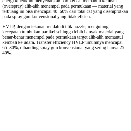
energi kinetik ini menyebabkan partikel cat memantul kembali
(overspray) alih-alih menempel pada permukaan — material yang
terbuang ini bisa mencapai 40–60% dari total cat yang disemprotkan
pada spray gun konvensional yang tidak efisien.
HVLP, dengan tekanan rendah di titik nozzle, mengurangi
kecepatan tumbukan partikel sehingga lebih banyak material yang
benar-benar menempel pada permukaan target alih-alih memantul
kembali ke udara. Transfer efficiency HVLP umumnya mencapai
65–80%, dibanding spray gun konvensional yang sering hanya 25–
40%.