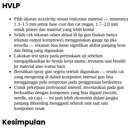
HVLP
Pilih ukuran nozzle/tip sesuai viskositas material — umumnya
1.3–1.5 mm untuk base coat dan cat ringan, 1.7–2.0 mm
untuk primer dan material yang lebih kental
Selalu cek tekanan udara aktual di tip gun (bukan hanya
tekanan output kompresor) menggunakan gauge tip jika
tersedia — tekanan bisa turun signifikan akibat panjang hose
dan fitting yang digunakan
Lakukan test spray pada permukaan uji sebelum
mengaplikasikan ke benda kerja utama, terutama saat beralih
ke material atau warna baru
Bersihkan spray gun segera setelah digunakan — residu cat
yang mengering di dalam komponen internal gun bisa
mengganggu pola semprotan pada penggunaan berikutnya
Untuk pekerjaan profesional intensif, investasikan pada gun
berkualitas dengan komponen yang bisa diganti (nozzle,
needle, air cap) — ini jauh lebih ekonomis dalam jangka
panjang dibanding mengganti seluruh unit saat satu
komponen rusak
Kesimpulan