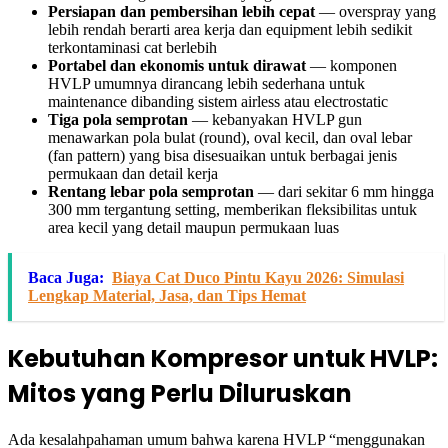
Persiapan dan pembersihan lebih cepat
— overspray yang
lebih rendah berarti area kerja dan equipment lebih sedikit
terkontaminasi cat berlebih
Portabel dan ekonomis untuk dirawat
— komponen
HVLP umumnya dirancang lebih sederhana untuk
maintenance dibanding sistem airless atau electrostatic
Tiga pola semprotan
— kebanyakan HVLP gun
menawarkan pola bulat (round), oval kecil, dan oval lebar
(fan pattern) yang bisa disesuaikan untuk berbagai jenis
permukaan dan detail kerja
Rentang lebar pola semprotan
— dari sekitar 6 mm hingga
300 mm tergantung setting, memberikan fleksibilitas untuk
area kecil yang detail maupun permukaan luas
Baca Juga:
Biaya Cat Duco Pintu Kayu 2026: Simulasi
Lengkap Material, Jasa, dan Tips Hemat
Kebutuhan Kompresor untuk HVLP:
Mitos yang Perlu Diluruskan
Ada kesalahpahaman umum bahwa karena HVLP “menggunakan