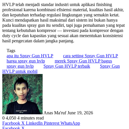
HVLP telah menjadi standar industri untuk aplikasi finishing
profesional karena kombinasi efisiensi material, kualitas hasil akhir,
dan kepatuhan terhadap regulasi lingkungan yang semakin ketat.
Kunci mendapatkan hasil maksimal dari sistem ini bukan hanya
pada kualitas spray gun itu sendiri, tapi juga pemahaman yang tepat
tentang kebutuhan kompresor — investasi pada kompresor dengan
duty cycle dan kapasitas yang sesuai akan menentukan konsistensi
hasil pengecatan dalam jangka panjang.
Tags
apa itu Spray Gun HVLP
cara setting Spray Gun HVLP
harga spray gun hvlp
merek Spray Gun HVLP bagus
spray gun hvlp
Spray Gun HVLP terbaik
Spray Gun
HVLP untuk mobil
Send
an
email
Anas Ma'ruf
June 19, 2026
0
4,050
4 minutes read
Facebook
X
LinkedIn
Pinterest
WhatsApp
LinkedIn
Tumblr
Pinterest
WhatsApp
Facebook
X