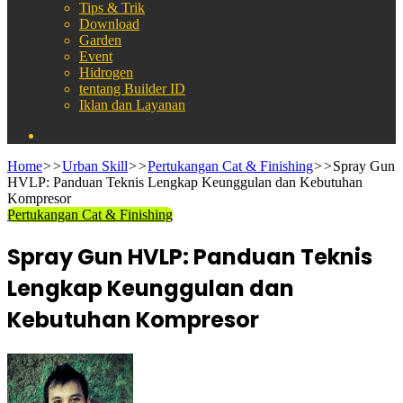
Tips & Trik
Download
Garden
Event
Hidrogen
tentang Builder ID
Iklan dan Layanan
Search
for
Home
>>
Urban Skill
>>
Pertukangan Cat & Finishing
>>
Spray Gun
HVLP: Panduan Teknis Lengkap Keunggulan dan Kebutuhan
Kompresor
Pertukangan Cat & Finishing
Spray Gun HVLP: Panduan Teknis
Lengkap Keunggulan dan
Kebutuhan Kompresor
Send
an
email