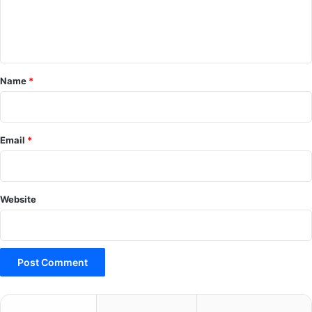
e
n
t
*
Name
*
Email
*
Website