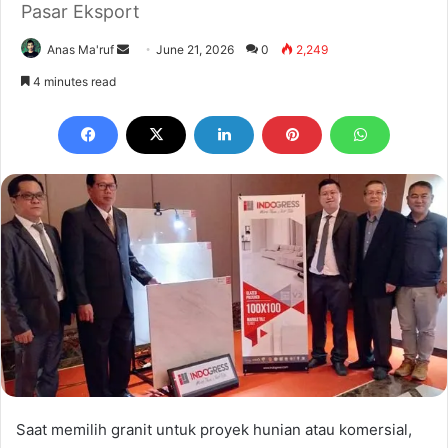
Pasar Eksport
Send
Anas Ma'ruf
June 21, 2026
0
2,249
an
4 minutes read
email
Saat memilih granit untuk proyek hunian atau komersial,