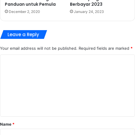
Panduan untuk Pemula
Berbayar 2023
December 2, 2020
January 24, 2023
Leave a Reply
Your email address will not be published.
Required fields are marked
*
C
o
m
m
e
n
t
*
Name
*