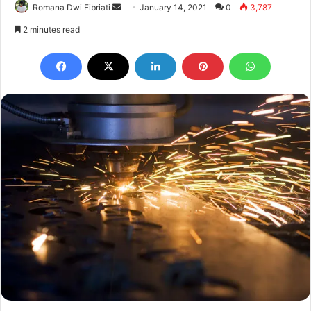
Send
Romana Dwi Fibriati
January 14, 2021
0
3,787
an
2 minutes read
email