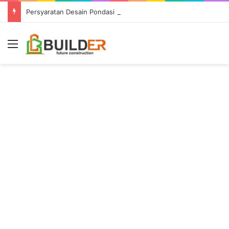
Persyaratan Desain Pondasi Sebelum Groundbreaking Konstruksi
Menu