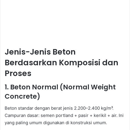
Jenis-Jenis Beton
Berdasarkan Komposisi dan
Proses
1. Beton Normal (Normal Weight
Concrete)
Beton standar dengan berat jenis 2.200–2.400 kg/m³.
Campuran dasar: semen portland + pasir + kerikil + air. Ini
yang paling umum digunakan di konstruksi umum.