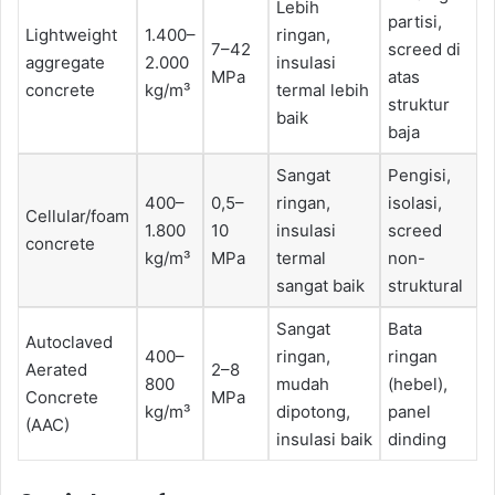
Lebih
partisi,
Lightweight
1.400–
ringan,
7–42
screed di
aggregate
2.000
insulasi
MPa
atas
concrete
kg/m³
termal lebih
struktur
baik
baja
Sangat
Pengisi,
400–
0,5–
ringan,
isolasi,
Cellular/foam
1.800
10
insulasi
screed
concrete
kg/m³
MPa
termal
non-
sangat baik
struktural
Sangat
Bata
Autoclaved
400–
ringan,
ringan
Aerated
2–8
800
mudah
(hebel),
Concrete
MPa
kg/m³
dipotong,
panel
(AAC)
insulasi baik
dinding