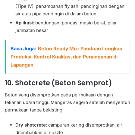
(Tipe IV), penambahan fly ash, pendinginan dengan
air atau pipa pendingin di dalam beton
Aplikasi
: bendungan, pondasi mesin berat, pilar
jembatan besar
Baca Juga:
Beton Ready Mix: Panduan Lengkap
Produksi, Kontrol Kualitas, dan Penanganan di
Lapangan
10. Shotcrete (Beton Semprot)
Beton yang disemprotkan pada permukaan dengan
tekanan udara tinggi. Mengeras segera setelah menyentuh
permukaan tanpa bekisting.
Dry shotcrete
: campuran kering disemprotkan, air
ditambahkan di nozzle