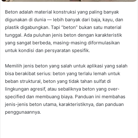
Beton adalah material konstruksi yang paling banyak
digunakan di dunia — lebih banyak dari baja, kayu, dan
plastik digabungkan. Tapi “beton” bukan satu material
tunggal. Ada puluhan jenis beton dengan karakteristik
yang sangat berbeda, masing-masing diformulasikan
untuk kondisi dan persyaratan spesifik.
Memilih jenis beton yang salah untuk aplikasi yang salah
bisa berakibat serius: beton yang terlalu lemah untuk
beban struktural, beton yang tidak tahan sulfat di
lingkungan agresif, atau sebaliknya beton yang over-
specified dan membuang biaya. Panduan ini membahas
jenis-jenis beton utama, karakteristiknya, dan panduan
penggunaannya.