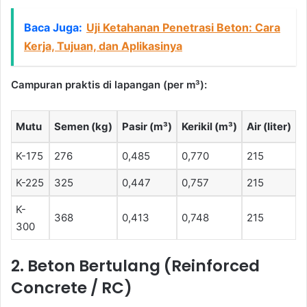
Baca Juga:
Uji Ketahanan Penetrasi Beton: Cara
Kerja, Tujuan, dan Aplikasinya
Campuran praktis di lapangan (per m³):
Mutu
Semen (kg)
Pasir (m³)
Kerikil (m³)
Air (liter)
K-175
276
0,485
0,770
215
K-225
325
0,447
0,757
215
K-
368
0,413
0,748
215
300
2. Beton Bertulang (Reinforced
Concrete / RC)