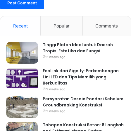
Recent
Popular
Comments
Tinggi Plafon Ideal untuk Daerah
Tropis: Estetika dan Fungsi
3 weeks ago
EcoLink dari Signify: Perkembangan
Lini LED dan Tips Memilih yang
Berkualitas
3 weeks ago
Persyaratan Desain Pondasi Sebelum
Groundbreaking Konstruksi
3 weeks ago
Tahapan Konstruksi Beton: 8 Langkah