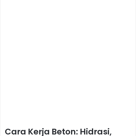
Cara Kerja Beton: Hidrasi,