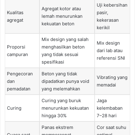
Uji kebersihan
Agregat kotor atau
Kualitas
pasir,
lemah menurunkan
agregat
kekerasan
kekuatan beton
kerikil
Mix design yang salah
Mix design
Proporsi
menghasilkan beton
dari lab atau
campuran
yang tidak sesuai
referensi SNI
spesifikasi
Pengecoran
Beton yang tidak
Vibrating yang
dan
dipadatkan punya void
memadai
pemadatan
yang melemahkan
Curing yang buruk
Jaga
Curing
menurunkan kekuatan
kelembaban
hingga 30%
7–28 hari
Panas ekstrem
Cor saat suhu
Cuaca saat
mempercepat
optimal,