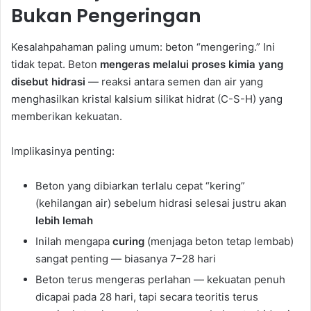
Bukan Pengeringan
Kesalahpahaman paling umum: beton “mengering.” Ini
tidak tepat. Beton
mengeras melalui proses kimia yang
disebut hidrasi
— reaksi antara semen dan air yang
menghasilkan kristal kalsium silikat hidrat (C-S-H) yang
memberikan kekuatan.
Implikasinya penting:
Beton yang dibiarkan terlalu cepat “kering”
(kehilangan air) sebelum hidrasi selesai justru akan
lebih lemah
Inilah mengapa
curing
(menjaga beton tetap lembab)
sangat penting — biasanya 7–28 hari
Beton terus mengeras perlahan — kekuatan penuh
dicapai pada 28 hari, tapi secara teoritis terus