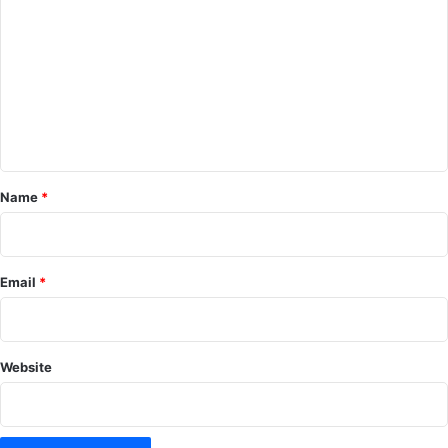
o
m
m
e
n
t
*
Name
*
Email
*
Website