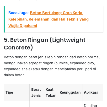
Baca Juga:
Beton Bertulang: Cara Kerja,
Kelebihan, Kelemahan, dan Hal Teknis yang
Wajib Dipahami
5. Beton Ringan (Lightweight
Concrete)
Beton dengan berat jenis lebih rendah dari beton normal,
menggunakan agregat ringan (pumice, expanded clay,
expanded shale) atau dengan menciptakan pori-pori di
dalam beton.
Berat
Kuat
Tipe
Keunggulan
Aplikasi
Jenis
Tekan
Dinding