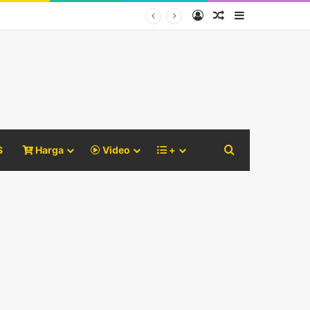
Log In
Random Article
Sidebar
Search for
S
Harga
Video
+