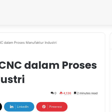
C dalam Proses Manufaktur Industri
 CNC dalam Proses
ustri
0
4,136
2 minutes read
LinkedIn
Pinterest