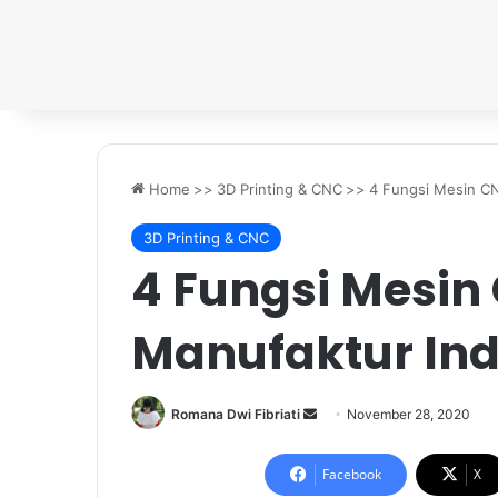
Home
>>
3D Printing & CNC
>>
4 Fungsi Mesin CN
3D Printing & CNC
4 Fungsi Mesin
Manufaktur Ind
Send
Romana Dwi Fibriati
November 28, 2020
an
email
Facebook
X