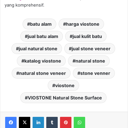
yang komprehensif.
batu alam
harga viostone
jual batu alam
jual kulit batu
jual natural stone
jual stone veneer
katalog viostone
natural stone
natural stone veneer
stone venner
viostone
VIOSTONE Natural Stone Surface
LinkedIn
Tumblr
Pinterest
WhatsApp