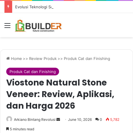
Evolusi Teknologi Sel Surya: dari PERC hingga TOPCon dan HJT
Menu
Home
>>
Review Produk
>>
Produk Cat dan Finishing
Produk Cat dan Finishing
Viostone Natural Stone
Veneer: Review, Aplikasi,
dan Harga 2026
Send
Arkiano Bintang Revolusi
June 10, 2026
0
5,782
an
5 minutes read