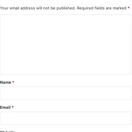
Your email address will not be published.
Required fields are marked
*
C
o
m
m
e
n
t
*
Name
*
Email
*