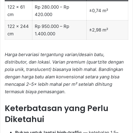
122 × 61
Rp 280.000 – Rp
±0,74 m²
cm
420.000
122 × 244
Rp 950.000 – Rp
±2,98 m²
cm
1.400.000
Harga bervariasi tergantung varian/desain batu,
distributor, dan lokasi. Varian premium (quartzite dengan
pola unik, translucent) biasanya lebih mahal. Bandingkan
dengan harga batu alam konvensional setara yang bisa
mencapai 2–5× lebih mahal per m² setelah dihitung
termasuk biaya pemasangan.
Keterbatasan yang Perlu
Diketahui
Bukan untuk lantai high-traffic
— ketebalan 1,5–