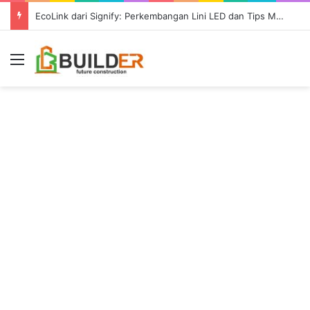
Persyaratan Desain Pondasi Sebelum Groundbreaking Konstruksi
Menu