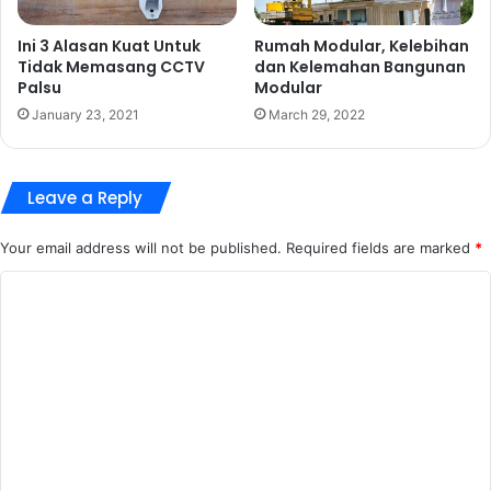
Ini 3 Alasan Kuat Untuk
Rumah Modular, Kelebihan
Tidak Memasang CCTV
dan Kelemahan Bangunan
Palsu
Modular
January 23, 2021
March 29, 2022
Leave a Reply
Your email address will not be published.
Required fields are marked
*
C
o
m
m
e
n
t