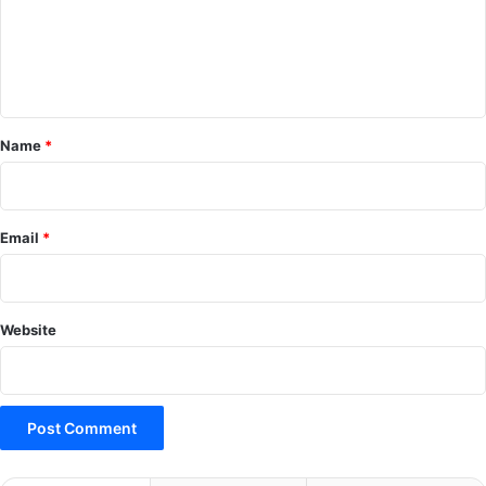
m
e
n
t
*
Name
*
Email
*
Website