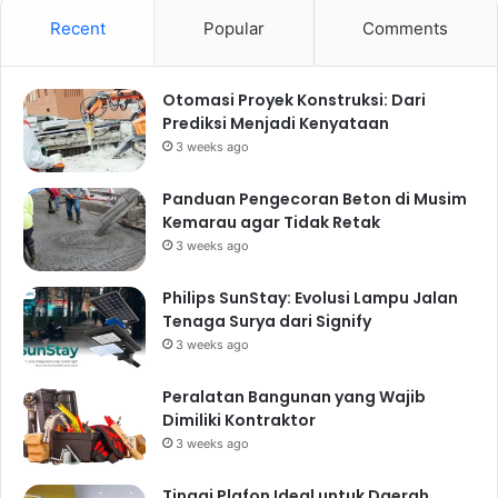
Recent
Popular
Comments
Otomasi Proyek Konstruksi: Dari
Prediksi Menjadi Kenyataan
3 weeks ago
Panduan Pengecoran Beton di Musim
Kemarau agar Tidak Retak
3 weeks ago
Philips SunStay: Evolusi Lampu Jalan
Tenaga Surya dari Signify
3 weeks ago
Peralatan Bangunan yang Wajib
Dimiliki Kontraktor
3 weeks ago
Tinggi Plafon Ideal untuk Daerah