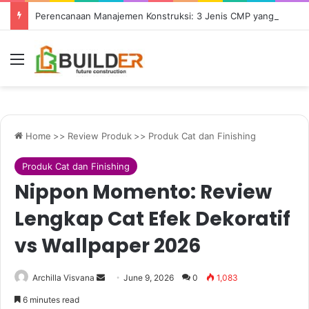
Perencanaan Manajemen Konstruksi: 3 Jenis CMP yang Perlu Dipahami
Menu
Home
>>
Review Produk
>>
Produk Cat dan Finishing
Produk Cat dan Finishing
Nippon Momento: Review
Lengkap Cat Efek Dekoratif
vs Wallpaper 2026
Send
Archilla Visvana
June 9, 2026
0
1,083
an
6 minutes read