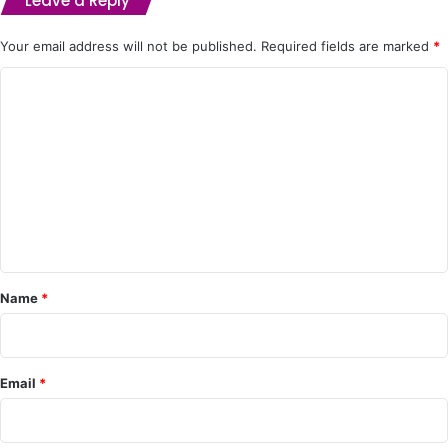
Leave a Reply
Your email address will not be published.
Required fields are marked
*
C
o
m
m
e
n
t
*
Name
*
Email
*