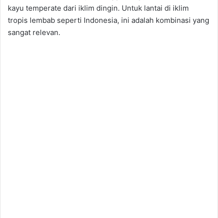
kayu temperate dari iklim dingin. Untuk lantai di iklim
tropis lembab seperti Indonesia, ini adalah kombinasi yang
sangat relevan.