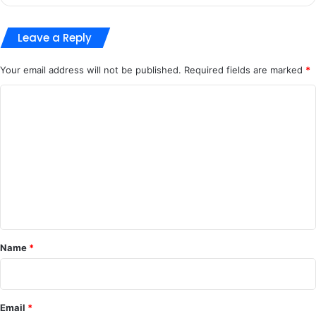
Leave a Reply
Your email address will not be published.
Required fields are marked
*
C
o
m
m
e
n
t
*
Name
*
Email
*