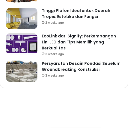
Tinggi Plafon Ideal untuk Daerah
Tropis: Estetika dan Fungsi
3 weeks ago
EcoLink dari Signify: Perkembangan
Lini LED dan Tips Memilih yang
Berkualitas
3 weeks ago
Persyaratan Desain Pondasi Sebelum
Groundbreaking Konstruksi
3 weeks ago