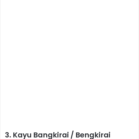
3. Kayu Bangkirai / Bengkirai