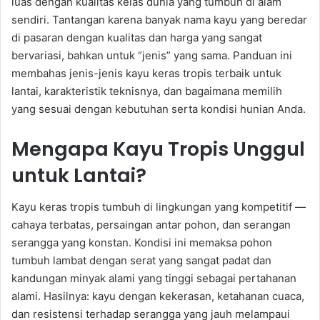
luas dengan kualitas kelas dunia yang tumbuh di alam
sendiri. Tantangan karena banyak nama kayu yang beredar
di pasaran dengan kualitas dan harga yang sangat
bervariasi, bahkan untuk “jenis” yang sama. Panduan ini
membahas jenis-jenis kayu keras tropis terbaik untuk
lantai, karakteristik teknisnya, dan bagaimana memilih
yang sesuai dengan kebutuhan serta kondisi hunian Anda.
Mengapa Kayu Tropis Unggul
untuk Lantai?
Kayu keras tropis tumbuh di lingkungan yang kompetitif —
cahaya terbatas, persaingan antar pohon, dan serangan
serangga yang konstan. Kondisi ini memaksa pohon
tumbuh lambat dengan serat yang sangat padat dan
kandungan minyak alami yang tinggi sebagai pertahanan
alami. Hasilnya: kayu dengan kekerasan, ketahanan cuaca,
dan resistensi terhadap serangga yang jauh melampaui