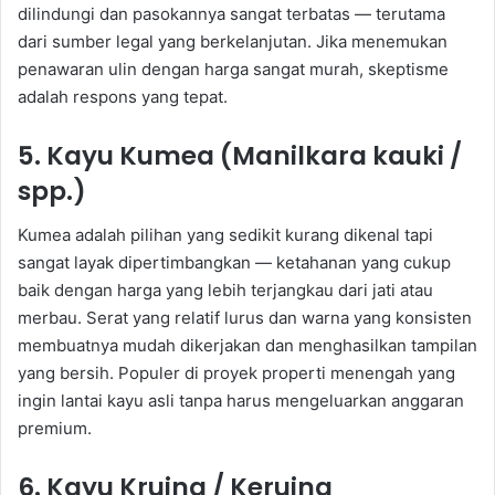
dilindungi dan pasokannya sangat terbatas — terutama
dari sumber legal yang berkelanjutan. Jika menemukan
penawaran ulin dengan harga sangat murah, skeptisme
adalah respons yang tepat.
5. Kayu Kumea (Manilkara kauki /
spp.)
Kumea adalah pilihan yang sedikit kurang dikenal tapi
sangat layak dipertimbangkan — ketahanan yang cukup
baik dengan harga yang lebih terjangkau dari jati atau
merbau. Serat yang relatif lurus dan warna yang konsisten
membuatnya mudah dikerjakan dan menghasilkan tampilan
yang bersih. Populer di proyek properti menengah yang
ingin lantai kayu asli tanpa harus mengeluarkan anggaran
premium.
6. Kayu Kruing / Keruing