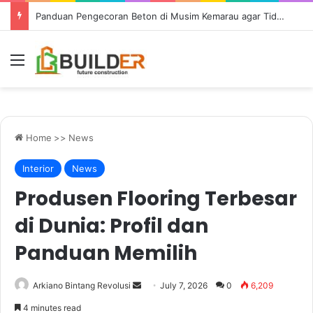
Philips SunStay: Evolusi Lampu Jalan Tenaga Surya dari Signify
Menu
Home
>>
News
Interior
News
Produsen Flooring Terbesar
di Dunia: Profil dan
Panduan Memilih
Send
Arkiano Bintang Revolusi
July 7, 2026
0
6,209
an
4 minutes read