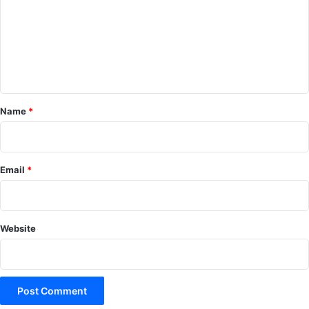
m
m
e
n
t
*
Name
*
Email
*
Website