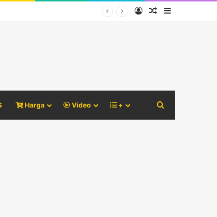
Log In
Random Article
Sidebar
Search for
S
Harga
Video
+