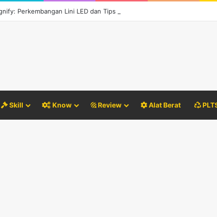
ignify: Perkembangan Lini LED dan Tips Memilih yang Berkualitas
Skill
Know
Review
Alat Berat
PLT