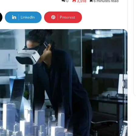
0
3,918
6 minutes read
LinkedIn
Pinterest