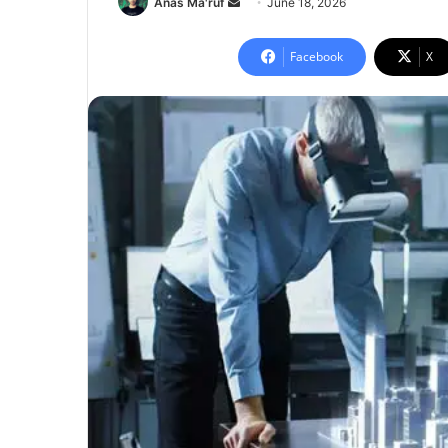
Send
Anas Ma'ruf
June 18, 2026
an
email
Facebook
X